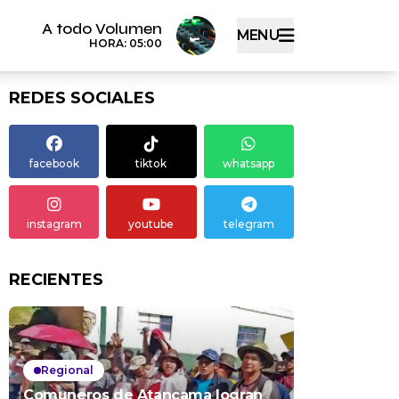
A todo Volumen
MENU
HORA: 05:00
REDES SOCIALES
facebook
tiktok
whatsapp
instagram
youtube
telegram
RECIENTES
Regional
Comuneros de Atancama logran