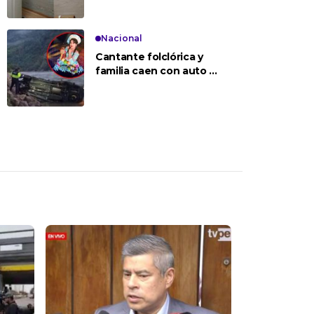
en renovación de
equipos
Nacional
Cantante folclórica y
familia caen con auto al
río Perené y esposo
desaparece