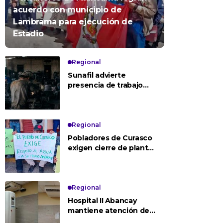
acuerdo con municipio de
Lambrama para ejecución de
Estadio
Regional
Sunafil advierte
presencia de trabajo
adolescente en minería
ilegal y otras
actividades de riesgo
en Apurímac
Regional
Pobladores de Curasco
exigen cierre de plantas
mineras en cabecera de
cuenca
Regional
Hospital II Abancay
mantiene atención de
mamografías y avanza