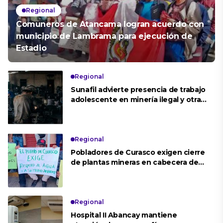
Regional
Comuneros de Atancama logran acuerdo con
municipio de Lambrama para ejecución de
Estadio
Regional
Sunafil advierte presencia de trabajo
adolescente en minería ilegal y otras
actividades de riesgo en Apurímac
Regional
Pobladores de Curasco exigen cierre
de plantas mineras en cabecera de
cuenca
Regional
Hospital II Abancay mantiene